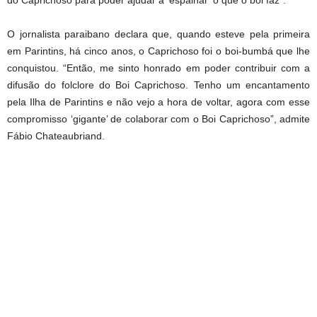
do Caprichoso para poder ajudar a ‘espalhar’ o que o boi faz”.
O jornalista paraibano declara que, quando esteve pela primeira
em Parintins, há cinco anos, o Caprichoso foi o boi-bumbá que lhe
conquistou. “Então, me sinto honrado em poder contribuir com a
difusão do folclore do Boi Caprichoso. Tenho um encantamento
pela Ilha de Parintins e não vejo a hora de voltar, agora com esse
compromisso ‘gigante’ de colaborar com o Boi Caprichoso”, admite
Fábio Chateaubriand.