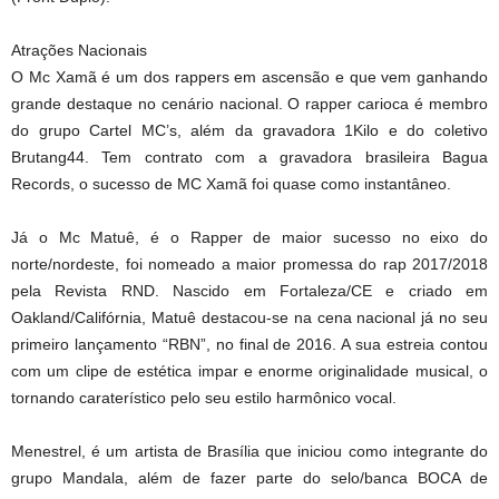
Atrações Nacionais
O Mc Xamã é um dos rappers em ascensão e que vem ganhando
grande destaque no cenário nacional. O rapper carioca é membro
do grupo Cartel MC’s, além da gravadora 1Kilo e do coletivo
Brutang44. Tem contrato com a gravadora brasileira Bagua
Records, o sucesso de MC Xamã foi quase como instantâneo.
Já o Mc Matuê, é o Rapper de maior sucesso no eixo do
norte/nordeste, foi nomeado a maior promessa do rap 2017/2018
pela Revista RND. Nascido em Fortaleza/CE e criado em
Oakland/Califórnia, Matuê destacou-se na cena nacional já no seu
primeiro lançamento “RBN”, no final de 2016. A sua estreia contou
com um clipe de estética impar e enorme originalidade musical, o
tornando caraterístico pelo seu estilo harmônico vocal.
Menestrel, é um artista de Brasília que iniciou como integrante do
grupo Mandala, além de fazer parte do selo/banca BOCA de