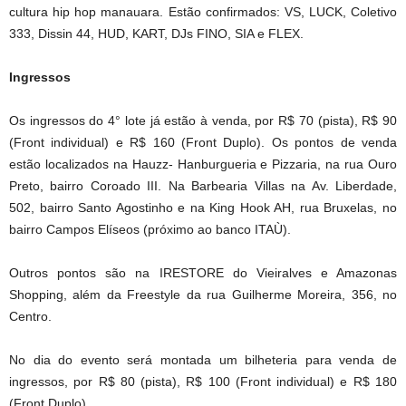
cultura hip hop manauara. Estão confirmados: VS, LUCK, Coletivo
333, Dissin 44, HUD, KART, DJs FINO, SIA e FLEX.
Ingressos
Os ingressos do 4° lote já estão à venda, por R$ 70 (pista), R$ 90
(Front individual) e R$ 160 (Front Duplo). Os pontos de venda
estão localizados na Hauzz- Hanburgueria e Pizzaria, na rua Ouro
Preto, bairro Coroado III. Na Barbearia Villas na Av. Liberdade,
502, bairro Santo Agostinho e na King Hook AH, rua Bruxelas, no
bairro Campos Elíseos (próximo ao banco ITAÙ).
Outros pontos são na IRESTORE do Vieiralves e Amazonas
Shopping, além da Freestyle da rua Guilherme Moreira, 356, no
Centro.
No dia do evento será montada um bilheteria para venda de
ingressos, por R$ 80 (pista), R$ 100 (Front individual) e R$ 180
(Front Duplo).