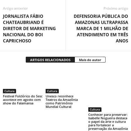
Artigo anterior
Próximo artigo
JORNALISTA FÁBIO
DEFENSORIA PÚBLICA DO
CHATEAUBRIAND É
AMAZONAS ULTRAPASSA
DIRETOR DE MARKETING
MARCA DE 1 MILHÃO DE
NACIONAL DO BOI
ATENDIMENTO EM TRÊS
CAPRICHOSO
ANOS
ARTIGOS RELACIONADOS
Mais do autor
Cultura
Cultura
Festival Folclórico do Sesc
Unesco reconhece
acontece em agosto com
Teatros da Amazônia
show do Falamansa
como Patrimônio
Mundial Cultural
Cultura
Conhecer para preservar:
Isabelle Nogueira destaca
o papel da arte e cultura
para fortalecer a
preservação da Amazônia