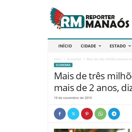
R
e
p
ó
r
t
e
INÍCIO
CIDADE
ESTADO
r
M
Início
Economia
Mais de três milhões buscam em
a
ECONOMIA
n
Mais de três mil
a
ó
mais de 2 anos, di
s
19 de novembro de 2019