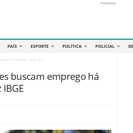
Publicidade
PAÍS
ESPORTE
POLÍTICA
POLICIAL
D
prego há mais de 2 anos, diz...
hões buscam emprego há
z IBGE