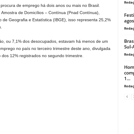
Reda
 procura de emprego há dois anos ou mais no Brasil.
Amostra de Domicílios – Contínua (Pnad Contínua),
Fest
iro de Geografia e Estatística (IBGE), isso representa 25,2%
agos
.
Reda
Bras
hão, ou 7,1% dos desocupados, estavam há menos de um
Sul-
prego no país no terceiro trimestre deste ano, divulgada
Reda
o dos 12% registrados no segundo trimestre.
Home
comp
1...
Reda