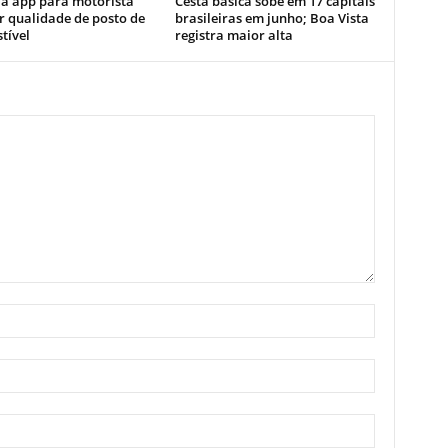
ia app para motorista
Cesta básica sobe em 17 capitais
r qualidade de posto de
brasileiras em junho; Boa Vista
tível
registra maior alta