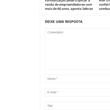
Formalização pode triplicar a
ANP cr
renda de empreendedores com
conferi
mais de 60 anos, aponta Sebrae
combus
DEIXE UMA RESPOSTA