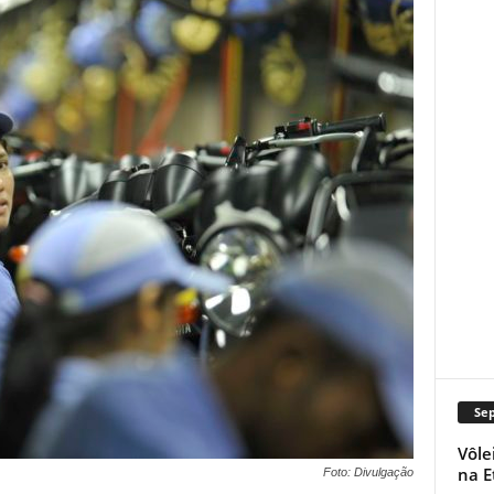
Se
Vôle
na E
Foto: Divulgação