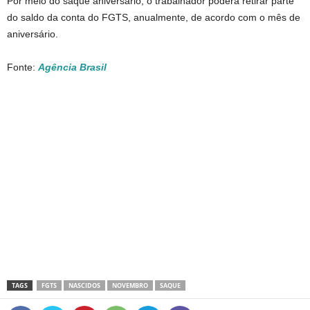
Por meio do saque aniversário, o trabalhador poderá retirar parte
do saldo da conta do FGTS, anualmente, de acordo com o mês de
aniversário.
Fonte:
Agência Brasil
TAGS
FGTS
NASCIDOS
NOVEMBRO
SAQUE