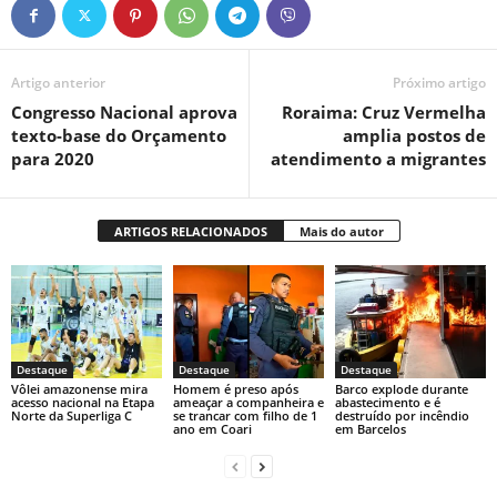
Artigo anterior
Próximo artigo
Congresso Nacional aprova
Roraima: Cruz Vermelha
texto-base do Orçamento
amplia postos de
para 2020
atendimento a migrantes
ARTIGOS RELACIONADOS
Mais do autor
Destaque
Destaque
Destaque
Vôlei amazonense mira
Homem é preso após
Barco explode durante
acesso nacional na Etapa
ameaçar a companheira e
abastecimento e é
Norte da Superliga C
se trancar com filho de 1
destruído por incêndio
ano em Coari
em Barcelos