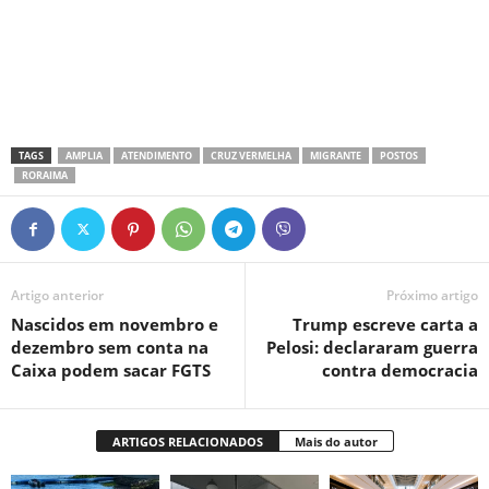
TAGS
AMPLIA
ATENDIMENTO
CRUZ VERMELHA
MIGRANTE
POSTOS
RORAIMA
Artigo anterior
Próximo artigo
Nascidos em novembro e
Trump escreve carta a
dezembro sem conta na
Pelosi: declararam guerra
Caixa podem sacar FGTS
contra democracia
ARTIGOS RELACIONADOS
Mais do autor