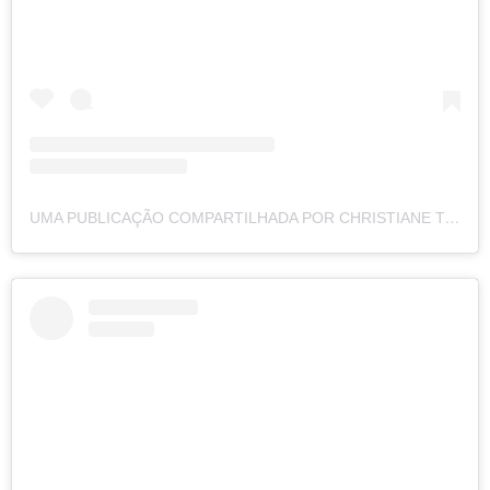
UMA PUBLICAÇÃO COMPARTILHADA POR CHRISTIANE TORLONI (@CHRISTORLONI)