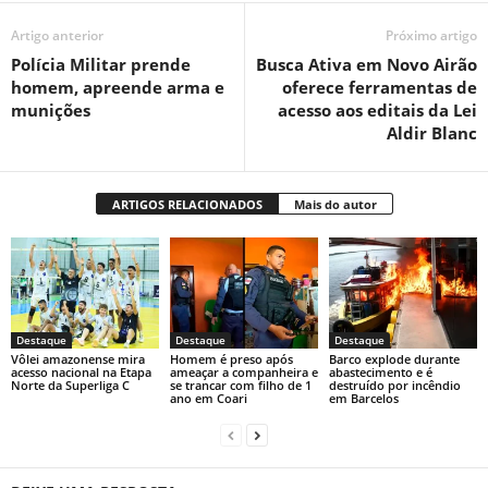
Artigo anterior
Próximo artigo
Polícia Militar prende
Busca Ativa em Novo Airão
homem, apreende arma e
oferece ferramentas de
munições
acesso aos editais da Lei
Aldir Blanc
ARTIGOS RELACIONADOS
Mais do autor
Destaque
Destaque
Destaque
Vôlei amazonense mira
Homem é preso após
Barco explode durante
acesso nacional na Etapa
ameaçar a companheira e
abastecimento e é
Norte da Superliga C
se trancar com filho de 1
destruído por incêndio
ano em Coari
em Barcelos