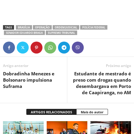
TAGS
BRASÍLIA
OPERAÇÃO
ORDEM JUDICIAL
POLÍCIA FEDERAL
SENADOR EDUARDO BRAGA
SUPREMO TRIBUNAL
Artigo anterior
Próximo artigo
Dobradinha Menezes e
Estudante de mestrado é
Bolsonaro impulsiona
preso com drogas quando
Suframa
desembargava em Porto
de Caapiranga, no AM
ARTIGOS RELACIONADOS
Mais do autor