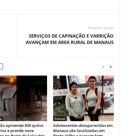
Próximo artigo
SERVIÇOS DE CAPINAÇÃO E VARRIÇÃO
AVANÇAM EM ÁREA RURAL DE MANAUS
e
Policial
ão apreende 856 quilos
Adolescentes desaparecidas em
ína e prende nove
Manaus são localizadas em
os no Porto de Salvador
Porto Velho e passam bem