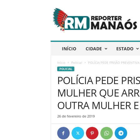
R
e
p
ó
r
t
e
INÍCIO
CIDADE
ESTADO
r
M
Início
Policial
POLÍCIA PEDE PRISÃO PREVENTIV
a
POLICIAL
n
POLÍCIA PEDE PRI
a
ó
MULHER QUE ARR
s
OUTRA MULHER E
26 de fevereiro de 2019