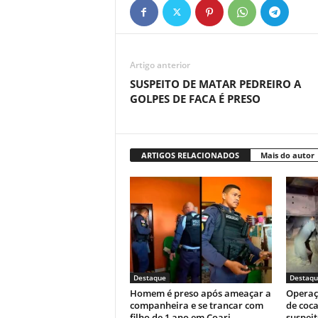
Artigo anterior
SUSPEITO DE MATAR PEDREIRO A
GOLPES DE FACA É PRESO
ARTIGOS RELACIONADOS
Mais do autor
Destaque
Destaqu
Homem é preso após ameaçar a
Operaç
companheira e se trancar com
de coca
filho de 1 ano em Coari
suspeit