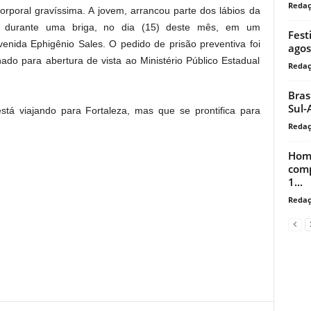
Reda
orporal gravíssima. A jovem, arrancou parte dos lábios da
35, durante uma briga, no dia (15) deste mês, em um
Fest
nida Ephigênio Sales. O pedido de prisão preventiva foi
agos
hado para abertura de vista ao Ministério Público Estadual
Reda
Bras
Sul-
tá viajando para Fortaleza, mas que se prontifica para
Reda
Home
comp
1...
Reda