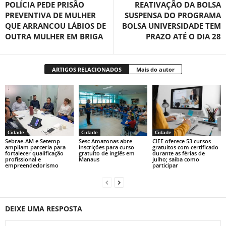
POLÍCIA PEDE PRISÃO
REATIVAÇÃO DA BOLSA
PREVENTIVA DE MULHER
SUSPENSA DO PROGRAMA
QUE ARRANCOU LÁBIOS DE
BOLSA UNIVERSIDADE TEM
OUTRA MULHER EM BRIGA
PRAZO ATÉ O DIA 28
ARTIGOS RELACIONADOS
Mais do autor
Cidade
Cidade
Cidade
Sebrae-AM e Setemp
Sesc Amazonas abre
CIEE oferece 53 cursos
ampliam parceria para
inscrições para curso
gratuitos com certificado
fortalecer qualificação
gratuito de inglês em
durante as férias de
profissional e
Manaus
julho; saiba como
empreendedorismo
participar
DEIXE UMA RESPOSTA