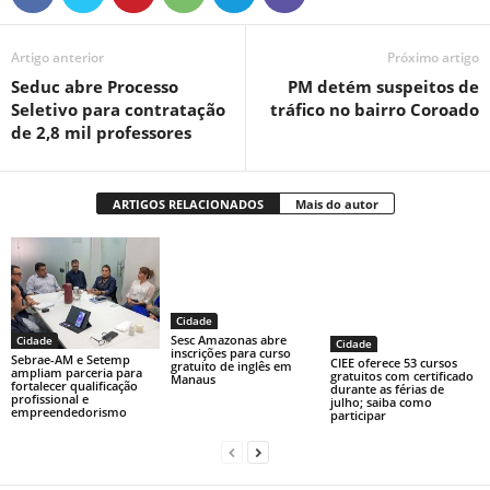
Artigo anterior
Próximo artigo
Seduc abre Processo
PM detém suspeitos de
Seletivo para contratação
tráfico no bairro Coroado
de 2,8 mil professores
ARTIGOS RELACIONADOS
Mais do autor
Cidade
Sesc Amazonas abre
Cidade
Cidade
inscrições para curso
Sebrae-AM e Setemp
CIEE oferece 53 cursos
gratuito de inglês em
ampliam parceria para
gratuitos com certificado
Manaus
fortalecer qualificação
durante as férias de
profissional e
julho; saiba como
empreendedorismo
participar