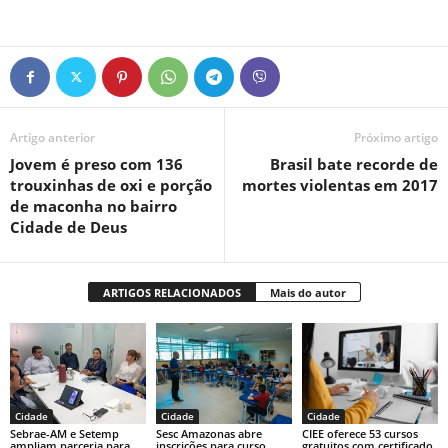
Artigo anterior
Próximo artigo
Jovem é preso com 136
Brasil bate recorde de
trouxinhas de oxi e porção
mortes violentas em 2017
de maconha no bairro
Cidade de Deus
ARTIGOS RELACIONADOS
Mais do autor
Cidade
Cidade
Cidade
Sebrae-AM e Setemp
Sesc Amazonas abre
CIEE oferece 53 cursos
ampliam parceria para
inscrições para curso
gratuitos com certificado