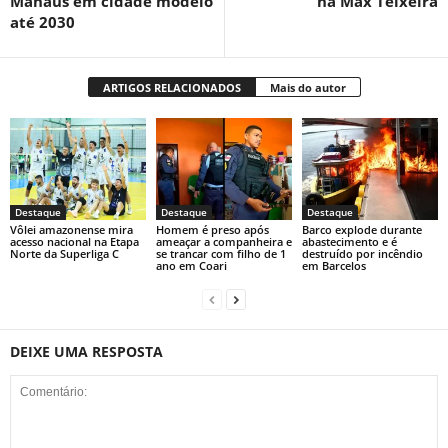
Manaus em cidade modelo
na Max Teixeira
até 2030
ARTIGOS RELACIONADOS
Mais do autor
Destaque
Destaque
Destaque
Vôlei amazonense mira
Homem é preso após
Barco explode durante
acesso nacional na Etapa
ameaçar a companheira e
abastecimento e é
Norte da Superliga C
se trancar com filho de 1
destruído por incêndio
ano em Coari
em Barcelos
DEIXE UMA RESPOSTA