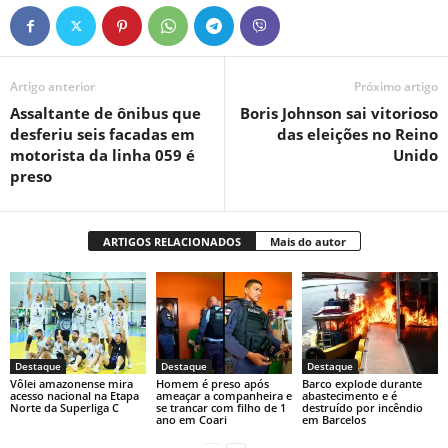
Artigo anterior
Próximo artigo
Assaltante de ônibus que
Boris Johnson sai vitorioso
desferiu seis facadas em
das eleições no Reino
motorista da linha 059 é
Unido
preso
ARTIGOS RELACIONADOS
Mais do autor
Destaque
Destaque
Destaque
Vôlei amazonense mira
Homem é preso após
Barco explode durante
acesso nacional na Etapa
ameaçar a companheira e
abastecimento e é
Norte da Superliga C
se trancar com filho de 1
destruído por incêndio
ano em Coari
em Barcelos