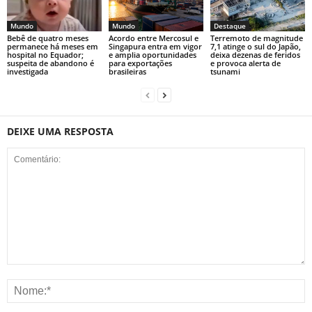
Mundo
Mundo
Destaque
Bebê de quatro meses
Acordo entre Mercosul e
Terremoto de magnitude
permanece há meses em
Singapura entra em vigor
7,1 atinge o sul do Japão,
hospital no Equador;
e amplia oportunidades
deixa dezenas de feridos
suspeita de abandono é
para exportações
e provoca alerta de
investigada
brasileiras
tsunami
DEIXE UMA RESPOSTA