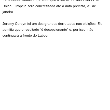
trabalhistas. Johnson garantiu que a saída do Reino Unido da
União Europeia será concretizada até a data prevista, 31 de
janeiro.
Jeremy Corbyn foi um dos grandes derrotados nas eleições. Ele
admitiu que o resultado “é decepcionante” e, por isso, não
continuará à frente do Labour.