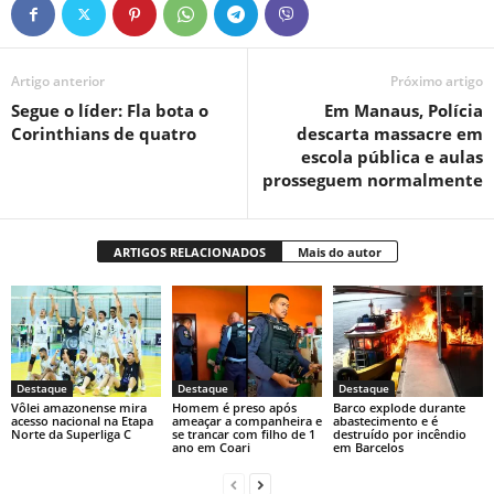
Artigo anterior
Próximo artigo
Segue o líder: Fla bota o
Em Manaus, Polícia
Corinthians de quatro
descarta massacre em
escola pública e aulas
prosseguem normalmente
ARTIGOS RELACIONADOS
Mais do autor
Destaque
Destaque
Destaque
Vôlei amazonense mira
Homem é preso após
Barco explode durante
acesso nacional na Etapa
ameaçar a companheira e
abastecimento e é
Norte da Superliga C
se trancar com filho de 1
destruído por incêndio
ano em Coari
em Barcelos