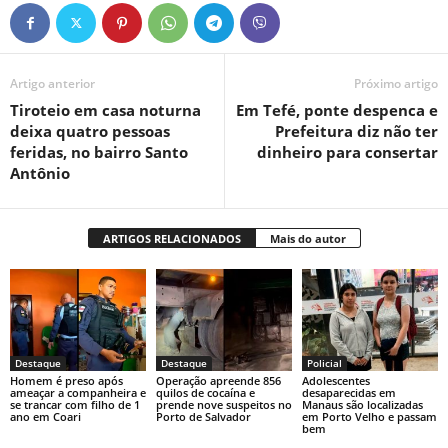
Artigo anterior
Próximo artigo
Tiroteio em casa noturna
Em Tefé, ponte despenca e
deixa quatro pessoas
Prefeitura diz não ter
feridas, no bairro Santo
dinheiro para consertar
Antônio
ARTIGOS RELACIONADOS
Mais do autor
Destaque
Destaque
Policial
Homem é preso após
Operação apreende 856
Adolescentes
ameaçar a companheira e
quilos de cocaína e
desaparecidas em
se trancar com filho de 1
prende nove suspeitos no
Manaus são localizadas
ano em Coari
Porto de Salvador
em Porto Velho e passam
bem