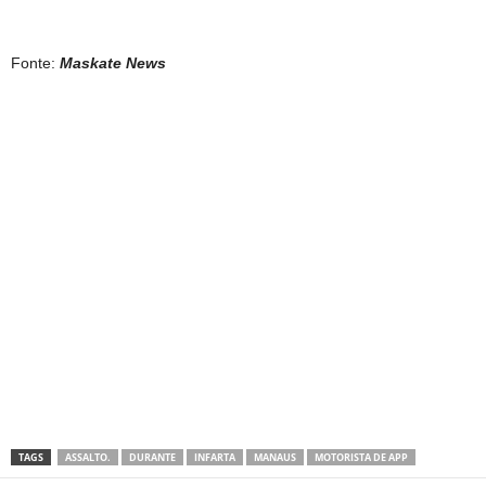
Fonte:
Maskate News
TAGS
ASSALTO.
DURANTE
INFARTA
MANAUS
MOTORISTA DE APP