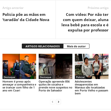
Artigo anterior
Próximo artigo
Polícia põe as mãos em
Com vídeo: Por não ter
‘taradão’ da Cidade Nova
com quem deixar, aluna
leva bebê para escola e é
expulsa por professor
ARTIGOS RELACIONADOS
Mais do autor
Destaque
Destaque
Policial
Homem é preso após
Operação apreende 856
Adolescentes
ameaçar a companheira e
quilos de cocaína e
desaparecidas em
se trancar com filho de 1
prende nove suspeitos no
Manaus são localizadas
ano em Coari
Porto de Salvador
em Porto Velho e passam
bem