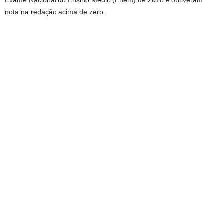
Exame Nacional do Ensino Médio (Enem) de 2018 e obtiveram
nota na redação acima de zero.