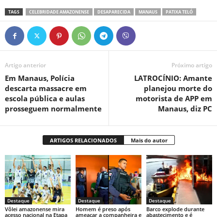
TAGS
CELEBRIDADE AMAZONENSE
DESAPARECIDA
MANAUS
PATIXA TELÓ
Artigo anterior
Próximo artigo
Em Manaus, Polícia
LATROCÍNIO: Amante
descarta massacre em
planejou morte do
escola pública e aulas
motorista de APP em
prosseguem normalmente
Manaus, diz PC
ARTIGOS RELACIONADOS
Mais do autor
Destaque
Destaque
Destaque
Vôlei amazonense mira
Homem é preso após
Barco explode durante
acesso nacional na Etapa
ameaçar a companheira e
abastecimento e é