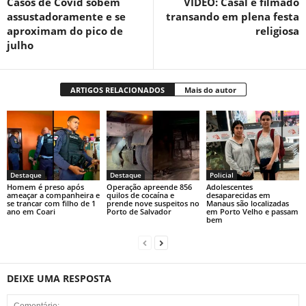
Casos de Covid sobem
VÍDEO: Casal é filmado
assustadoramente e se
transando em plena festa
aproximam do pico de
religiosa
julho
ARTIGOS RELACIONADOS
Mais do autor
Destaque
Destaque
Policial
Homem é preso após
Operação apreende 856
Adolescentes
ameaçar a companheira e
quilos de cocaína e
desaparecidas em
se trancar com filho de 1
prende nove suspeitos no
Manaus são localizadas
ano em Coari
Porto de Salvador
em Porto Velho e passam
bem
DEIXE UMA RESPOSTA