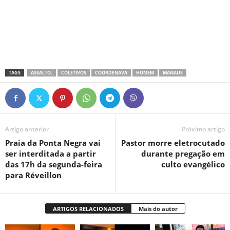
TAGS
ASSALTO.
COLETIVOS
COORDENAVA
HOMEM
MANAUS
Artigo anterior
Próximo artigo
Praia da Ponta Negra vai
Pastor morre eletrocutado
ser interditada a partir
durante pregação em
das 17h da segunda-feira
culto evangélico
para Réveillon
ARTIGOS RELACIONADOS
Mais do autor