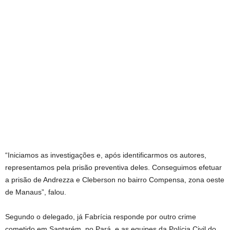
“Iniciamos as investigações e, após identificarmos os autores,
representamos pela prisão preventiva deles. Conseguimos efetuar
a prisão de Andrezza e Cleberson no bairro Compensa, zona oeste
de Manaus”, falou.
Segundo o delegado, já Fabrícia responde por outro crime
cometido em Santarém, no Pará, e as equipes da Polícia Civil do