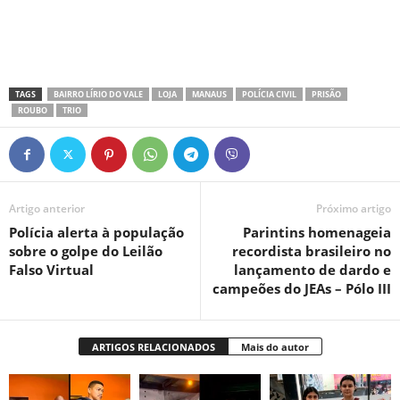
TAGS
BAIRRO LÍRIO DO VALE
LOJA
MANAUS
POLÍCIA CIVIL
PRISÃO
ROUBO
TRIO
Artigo anterior
Próximo artigo
Polícia alerta à população
Parintins homenageia
sobre o golpe do Leilão
recordista brasileiro no
Falso Virtual
lançamento de dardo e
campeões do JEAs – Pólo III
ARTIGOS RELACIONADOS
Mais do autor