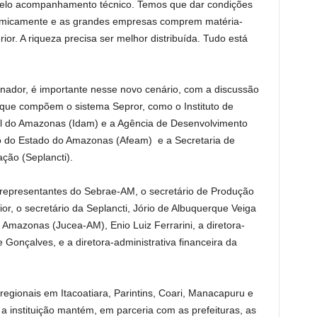
 pelo acompanhamento técnico. Temos que dar condições
nomicamente e as grandes empresas comprem matéria-
or. A riqueza precisa ser melhor distribuída. Tudo está
rnador, é importante nesse novo cenário, com a discussão
que compõem o sistema Sepror, como o Instituto de
al do Amazonas (Idam) e a Agência de Desenvolvimento
o do Estado do Amazonas (Afeam) e a Secretaria de
ção (Seplancti).
representantes do Sebrae-AM, o secretário de Produção
or, o secretário da Seplancti, Jório de Albuquerque Veiga
 Amazonas (Jucea-AM), Enio Luiz Ferrarini, a diretora-
Gonçalves, e a diretora-administrativa financeira da
regionais em Itacoatiara, Parintins, Coari, Manacapuru e
a instituição mantém, em parceria com as prefeituras, as