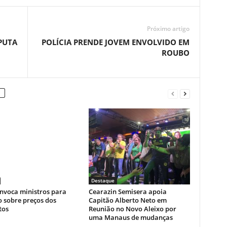
Próximo artigo
PUTA
POLÍCIA PRENDE JOVEM ENVOLVIDO EM
ROUBO
Destaque
onvoca ministros para
Cearazin Semisera apoia
 sobre preços dos
Capitão Alberto Neto em
tos
Reunião no Novo Aleixo por
uma Manaus de mudanças