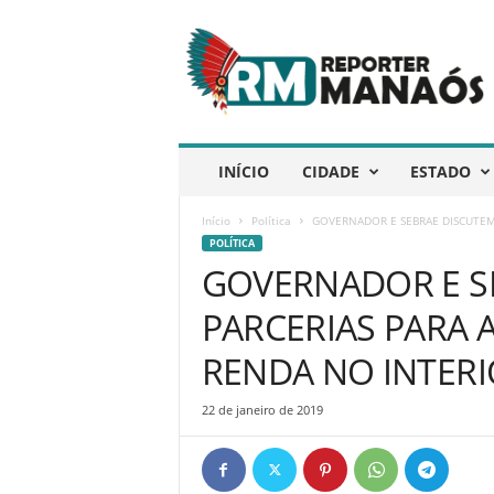
R
e
p
ó
r
t
e
INÍCIO
CIDADE
ESTADO
r
M
Início
Política
GOVERNADOR E SEBRAE DISCUTEM
a
POLÍTICA
n
GOVERNADOR E S
a
ó
PARCERIAS PARA
s
RENDA NO INTER
22 de janeiro de 2019