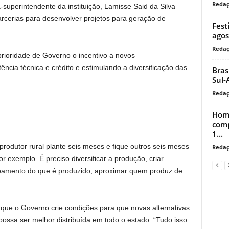
Reda
superintendente da instituição, Lamisse Said da Silva
arcerias para desenvolver projetos para geração de
Fest
agos
Reda
rioridade de Governo o incentivo a novos
ncia técnica e crédito e estimulando a diversificação das
Bras
Sul-
Reda
Home
comp
1...
rodutor rural plante seis meses e fique outros seis meses
Reda
r exemplo. É preciso diversificar a produção, criar
coamento do que é produzido, aproximar quem produz de
que o Governo crie condições para que novas alternativas
ossa ser melhor distribuída em todo o estado. “Tudo isso