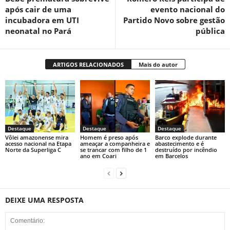
após cair de uma
evento nacional do
incubadora em UTI
Partido Novo sobre gestão
neonatal no Pará
pública
ARTIGOS RELACIONADOS
Mais do autor
Destaque
Destaque
Destaque
Vôlei amazonense mira
Homem é preso após
Barco explode durante
acesso nacional na Etapa
ameaçar a companheira e
abastecimento e é
Norte da Superliga C
se trancar com filho de 1
destruído por incêndio
ano em Coari
em Barcelos
DEIXE UMA RESPOSTA