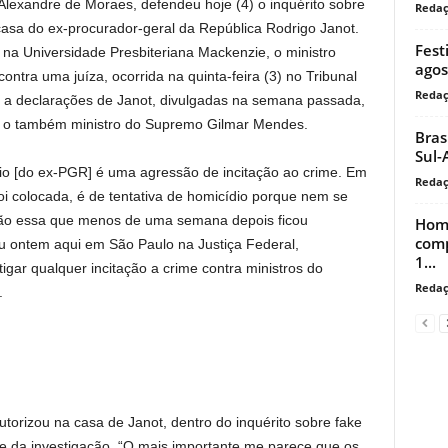
Alexandre de Moraes, defendeu hoje (4) o inquérito sobre
Reda
casa do ex-procurador-geral da República Rodrigo Janot.
Fest
na Universidade Presbiteriana Mackenzie, o ministro
agos
ntra uma juíza, ocorrida na quinta-feira (3) no Tribunal
Reda
 a declarações de Janot, divulgadas na semana passada,
r o também ministro do Supremo Gilmar Mendes.
Bras
Sul-
io [do ex-PGR] é uma agressão de incitação ao crime. Em
Reda
 colocada, é de tentativa de homicídio porque nem se
tação essa que menos de uma semana depois ficou
Home
comp
 ontem aqui em São Paulo na Justiça Federal,
1...
gar qualquer incitação a crime contra ministros do
Reda
.
torizou na casa de Janot, dentro do inquérito sobre fake
e da investigação. “O mais importante me parece que os