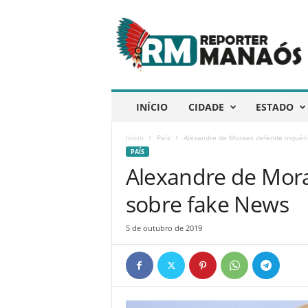
R
e
p
ó
r
t
e
INÍCIO
CIDADE
ESTADO
r
M
Início
País
Alexandre de Moraes defende inquéri
a
PAÍS
n
Alexandre de Mora
a
ó
sobre fake News
s
5 de outubro de 2019