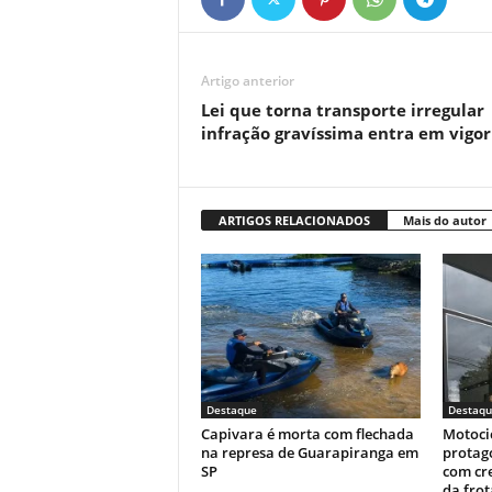
Artigo anterior
Lei que torna transporte irregular
infração gravíssima entra em vigor
ARTIGOS RELACIONADOS
Mais do autor
Destaque
Destaqu
Capivara é morta com flechada
Motoci
na represa de Guarapiranga em
protag
SP
com cr
da fro