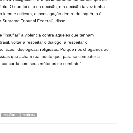
to. O que foi dito na decisão, e a decisão talvez tenha
leem e criticam, a investigação dentro do inquérito é
o Supremo Tribunal Federal”, disse.
 “insuflar” a violência contra aqueles que tenham
sil, voltar a respeitar o diálogo, a respeitar o
políticas, ideológicas, religiosas. Porque nós chegamos ao
essoas que acham realmente que, para se combater a
o concorda com seus métodos de combate”.
INQUÉRITO
NOTÍCIAS