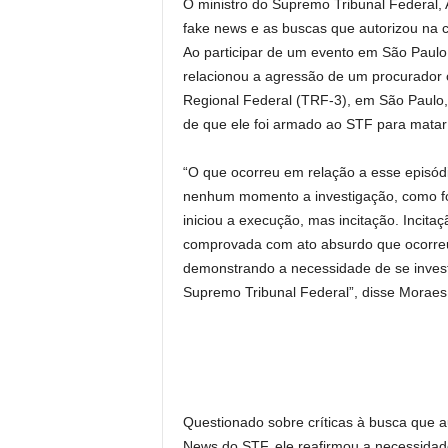
O ministro do Supremo Tribunal Federal, 
fake news e as buscas que autorizou na 
Ao participar de um evento em São Paulo 
relacionou a agressão de um procurador co
Regional Federal (TRF-3), em São Paulo,
de que ele foi armado ao STF para mata
“O que ocorreu em relação a esse episód
nenhum momento a investigação, como foi
iniciou a execução, mas incitação. Inci
comprovada com ato absurdo que ocorreu
demonstrando a necessidade de se investi
Supremo Tribunal Federal”, disse Moraes
Questionado sobre críticas à busca que au
News do STF, ele reafirmou a necessidad