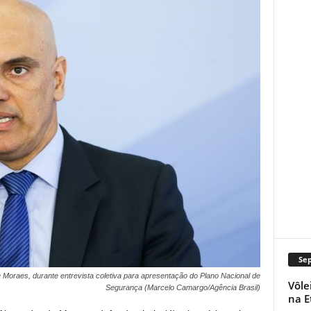
Se
de Moraes, durante entrevista coletiva para apresentação do Plano Nacional de
Vôle
Segurança (Marcelo Camargo/Agência Brasil)
na E