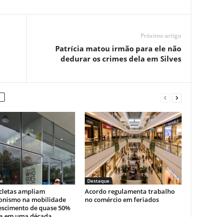
Próximo artigo
Patrícia matou irmão para ele não
dedurar os crimes dela em Silves
e
Destaque
cletas ampliam
Acordo regulamenta trabalho
onismo na mobilidade
no comércio em feriados
escimento de quase 50%
ta em uma década